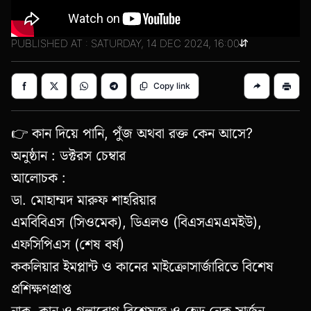
PUBLISHED AT : SATURDAY, 14 DEC 2024, 16:00
Copy link
👉 কান দিয়ে পানি, পুঁজ অথবা রক্ত কেন আসে?
অনুষ্ঠান : ডক্টরস চেম্বার
আলোচক :
ডা. মোহাম্মদ মারুফ শাহরিয়ার
এমবিবিএস (সিওমেক), ডিএলও (বিএসএমএমইউ),
এফসিপিএস (শেষ বর্ষ)
ককলিয়ার ইমপ্লান্ট ও কানের মাইক্রোসার্জারিতে বিশেষ
প্রশিক্ষণপ্রাপ্ত
নাক, কান ও গলারোগ বিশেষজ্ঞ ও হেড নেক সার্জন