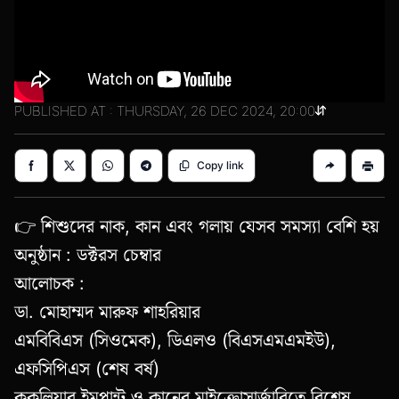
PUBLISHED AT : THURSDAY, 26 DEC 2024, 20:00
Copy link
👉 শিশুদের নাক, কান এবং গলায় যেসব সমস্যা বেশি হয়
অনুষ্ঠান : ডক্টরস চেম্বার
আলোচক :
ডা. মোহাম্মদ মারুফ শাহরিয়ার
এমবিবিএস (সিওমেক), ডিএলও (বিএসএমএমইউ),
এফসিপিএস (শেষ বর্ষ)
ককলিয়ার ইমপ্লান্ট ও কানের মাইক্রোসার্জারিতে বিশেষ