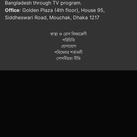
Bangladesh through TV program.
Office
: Golden Plaza (4th floor), House 95,
Siddheswari Road, Mouchak, Dhaka 1217
স্বাস্থ্য ও রোগ বিষয়শ্রেণী
পরিচিতি
যোগাযোগ
পরিষেবার শর্তাবলী
গোপনীয়তা নীতি
আমাদের সাইটস
প্যানভিশন টিভি
প্যানভিশন ইসলামিক
প্যানভিশন ড্রামা
All rights reserved. © 2026 প্যানভিশন হেলথ