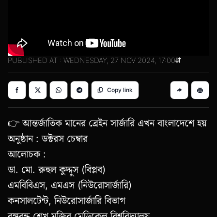
PUBLISHED AT : WEDNESDAY, 27 NOV 2024, 17:00
Copy link
👉 আন্তর্জাতিক মানের ব্রেইন সার্জারি এখন বাংলাদেশে হয়
অনুষ্ঠান : ডক্টরস চেম্বার
আলোচক :
ডা. মো. রুহুল কুদ্দুস (বিপ্লব)
এমবিবিএস, এমএস (নিউরোসার্জারি)
কনসালটেন্ট, নিউরোসার্জারি বিভাগ
বঙ্গবন্ধু শেখ মুজিব মেডিকেল বিশ্ববিদ্যালয়