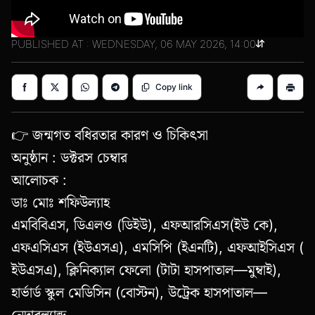
PUBLISHED AT : WEDNESDAY, 06 MAY 2026, 14:00
Copy link
👉 জন্মগত বধিরতার কারণ ও চিকিৎসা
অনুষ্ঠান : ডক্টরস চেম্বার
আলোচক :
ডাঃ মোঃ শফিউল্যাহ
এমবিবিএস, ডিএলও (ডিইউ), এফআরসিএস(ইউ কে),
এফএসিএস (ইউএসএ), এমসিপি (ইএনটি), এফআইসিএস (
ইউএসএ), ক্লিনিক্যাল ফেলো (টাটা হাসপাতাল—মুম্বাই),
হার্ভার্ড স্কুল মেডিসিন (বোস্টন), উট্রেক হাসপাতাল—
নেদারল্যান্ড