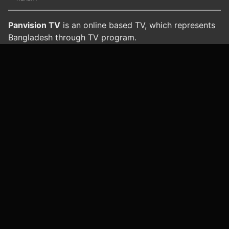
Panvision TV
is an online based TV, which represents
Bangladesh through TV program.
Office
: Golden Plaza (4th floor), House 95,
Siddheswari Road, Mouchak, Dhaka 1217
স্বাস্থ্য ও রোগ বিষয়শ্রেণী
পরিচিতি
যোগাযোগ
পরিষেবার শর্তাবলী
গোপনীয়তা নীতি
আমাদের সাইটস
প্যানভিশন টিভি
প্যানভিশন ইসলামিক
প্যানভিশন ড্রামা