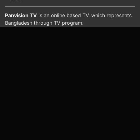
Panvision TV
is an online based TV, which represents
Bangladesh through TV program.
Office
: Golden Plaza (4th floor), House 95,
Siddheswari Road, Mouchak, Dhaka 1217
স্বাস্থ্য ও রোগ বিষয়শ্রেণী
পরিচিতি
যোগাযোগ
পরিষেবার শর্তাবলী
গোপনীয়তা নীতি
আমাদের সাইটস
প্যানভিশন টিভি
প্যানভিশন ইসলামিক
প্যানভিশন ড্রামা